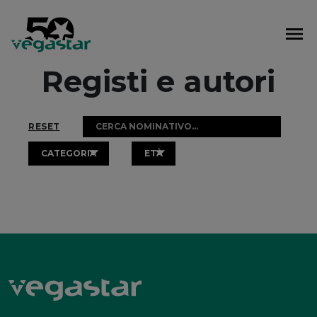
Vai
al
contenuto
Registi e autori
RESET
CATEGORIA
ETÀ