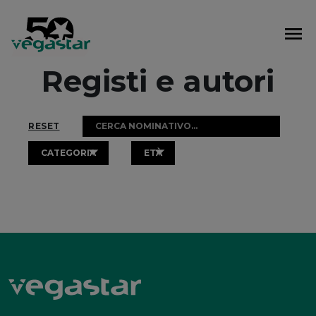
Vai
al
contenuto
Registi e autori
RESET
CATEGORIA
ETÀ