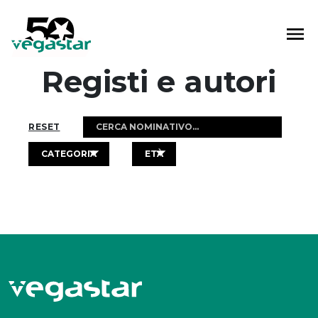
Vai
al
contenuto
Registi e autori
RESET
CATEGORIA
ETÀ