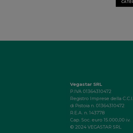
CATE
Vegastar SRL
P.IVA 01364310472
Registro Imprese della C.C.I
di Pistoia n. 01364310472
R.E.A. n. 143778
Cap. Soc. euro 15.000,00 i.v.
© 2024 VEGASTAR SRL