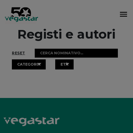
Vai
al
contenuto
Registi e autori
RESET
CATEGORIA
ETÀ