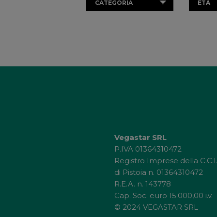
CATEGORIA
ETÀ
Vegastar SRL
P.IVA 01364310472
Registro Imprese della C.C.I
di Pistoia n. 01364310472
R.E.A. n. 143778
Cap. Soc. euro 15.000,00 i.v.
© 2024 VEGASTAR SRL