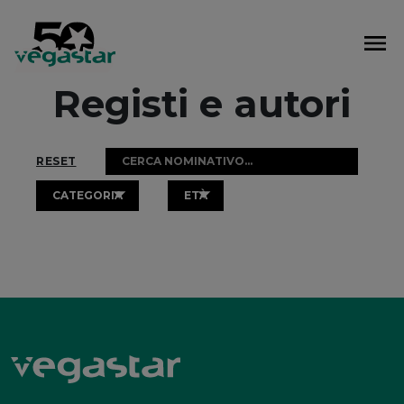
Vai
al
contenuto
Registi e autori
RESET
CATEGORIA
ETÀ