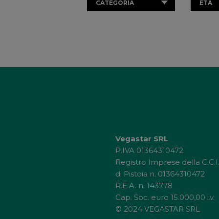
CATEGORIA
ETÀ
Vegastar SRL
P.IVA 01364310472
Registro Imprese della C.C.I
di Pistoia n. 01364310472
R.E.A. n. 143778
Cap. Soc. euro 15.000,00 i.v.
© 2024 VEGASTAR SRL