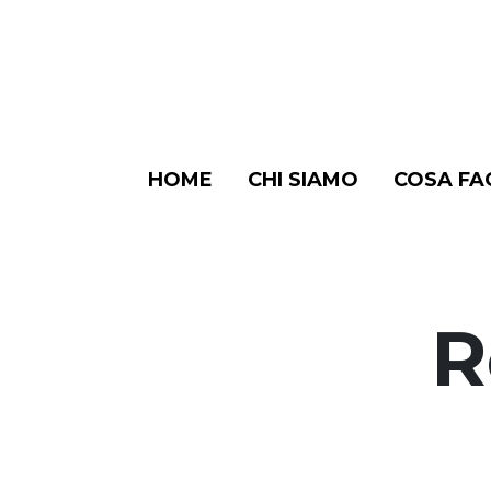
Vai
al
contenuto
HOME
CHI SIAMO
COSA FA
R