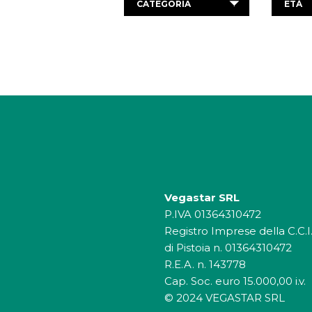
CATEGORIA
ETÀ
Vegastar SRL
P.IVA 01364310472
Registro Imprese della C.C.I
di Pistoia n. 01364310472
R.E.A. n. 143778
Cap. Soc. euro 15.000,00 i.v.
© 2024 VEGASTAR SRL