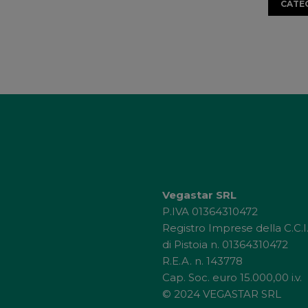
CATE
Vegastar SRL
P.IVA 01364310472
Registro Imprese della C.C.I
di Pistoia n. 01364310472
R.E.A. n. 143778
Cap. Soc. euro 15.000,00 i.v.
© 2024 VEGASTAR SRL