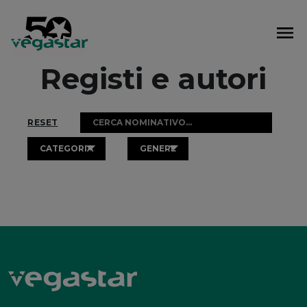
Vai
al
contenuto
Registi e autori
RESET
CATEGORIA
GENERE