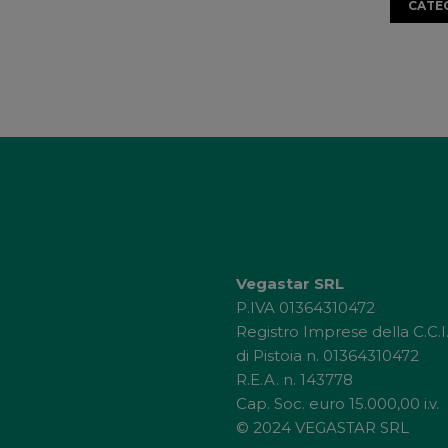
CATE
Vegastar SRL
P.IVA 01364310472
Registro Imprese della C.C.I
di Pistoia n. 01364310472
R.E.A. n. 143778
Cap. Soc. euro 15.000,00 i.v.
© 2024 VEGASTAR SRL