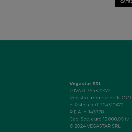
CATE
Vegastar SRL
P.IVA 01364310472
Registro Imprese della C.C.I
di Pistoia n. 01364310472
R.E.A. n. 143778
Cap. Soc. euro 15.000,00 i.v.
© 2024 VEGASTAR SRL