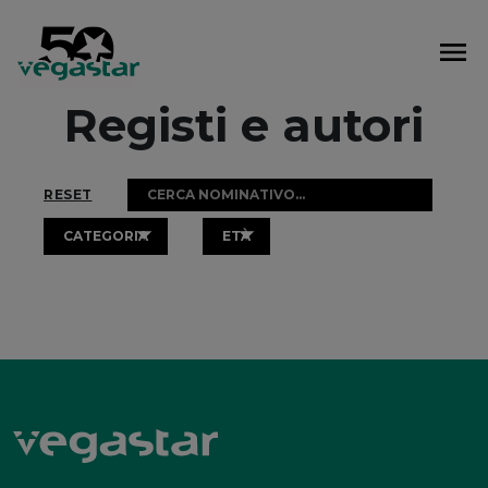
Vai
al
contenuto
Registi e autori
RESET
CATEGORIA
ETÀ