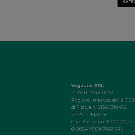
CATE
Vegastar SRL
P.IVA 01364310472
Registro Imprese della C.C.I
di Pistoia n. 01364310472
R.E.A. n. 143778
Cap. Soc. euro 15.000,00 i.v.
© 2024 VEGASTAR SRL